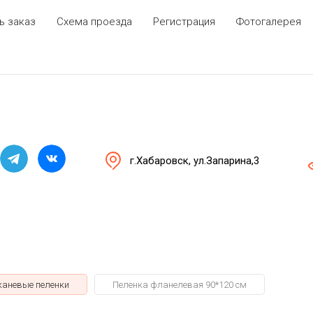
ь заказ
Схема проезда
Регистрация
Фотогалерея
г.Хабаровск, ул.Запарина,3
каневые пеленки
Пеленка фланелевая 90*120 см