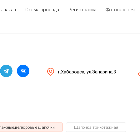
ь заказ
Схема проезда
Регистрация
Фотогалерея
г.Хабаровск, ул.Запарина,3
тажные,велюровые шапочки
Шапочка трикотажная